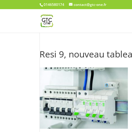
0146580174
contact@gtc-one.fr
Resi 9, nouveau tablea